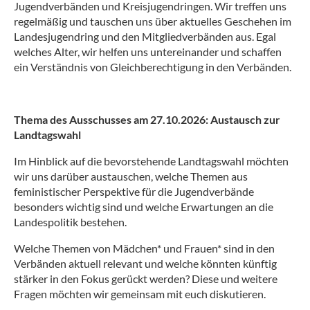
Spr
Jugendverbänden und Kreisjugendringen. Wir treffen uns
Juge
regelmäßig und tauschen uns über aktuelles Geschehen im
Engl
Mädc
Landesjugendring und den Mitgliedverbänden aus. Egal
Frau
Log
welches Alter, wir helfen uns untereinander und schaffen
Med
Suc
ein Verständnis von Gleichberechtigung in den Verbänden.
Mus
Kon
Viel
Imp
Inkl
Thema des Ausschusses am 27.10.2026: Austausch zur
Dat
Mädc
Landtagswahl
Frau
Juge
Im Hinblick auf die bevorstehende Landtagswahl möchten
wir uns darüber austauschen, welche Themen aus
Land
feministischer Perspektive für die Jugendverbände
Mädc
besonders wichtig sind und welche Erwartungen an die
26.0
Landespolitik bestehen.
Mädc
27.1
Welche Themen von Mädchen* und Frauen* sind in den
Mäd
Verbänden aktuell relevant und welche könnten künftig
Frau
stärker in den Fokus gerückt werden? Diese und weitere
07.1
Fragen möchten wir gemeinsam mit euch diskutieren.
Fort