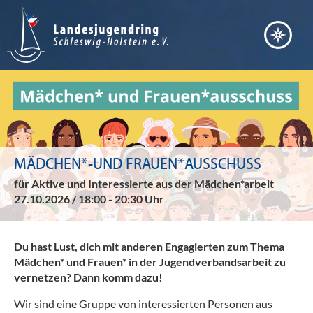
Bera
Akt
Vern
Fort
Ter
Bild
Arb
Nach
MÄDCHEN*-UND FRAUEN*AUSSCHUSS
Entw
Pos
für Aktive und Interessierte aus der Mädchen*arbeit
Inte
Juge
27.10.2026 / 18:00 - 20:30 Uhr
Ser
Juge
Übe
Juge
uns
Du hast Lust, dich mit anderen Engagierten zum Thema
Jule
Mädchen* und Frauen* in der Jugendverbandsarbeit zu
Verd
Ste
vernetzen? Dann komm dazu!
Juge
Lei
Wir sind eine Gruppe von interessierten Personen aus
Kind