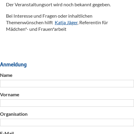
Team
Der Veranstaltungsort wird noch bekannt gegeben.
der 
Bei Interesse und Fragen oder inhaltlichen
18.1
Themenwünschen hilft
Katja Jäger
, Referentin für
Fort
Mädchen*- und Frauen*arbeit
Anti
Anmeldung
Name
Vorname
Organisation
E-Mail