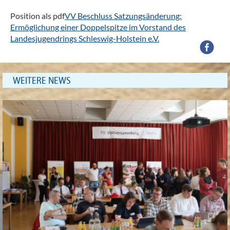
Position als pdf
VV Beschluss Satzungsänderung:
Ermöglichung einer Doppelspitze im Vorstand des
Landesjugendrings Schleswig-Holstein e.V.
WEITERE NEWS