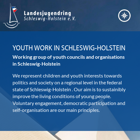
YOUTH WORK IN SCHLESWIG-HOLSTEIN
Working group of youth councils and organisations
in Schleswig-Holstein
HAUPTAUSSCHUSS DES LJR
We represent children and youth interests towards
ausschließlich für die von den Verbänden entsendeten Mitglieder
politics and society
on a regional level in the federal
01.06.2027, 18:00 - 21:30 Uhr
state of Schleswig-Holstein
. Our aim is to sustainibly
improve the living conditions of young people.
Voluntary engagement, democratic participation and
self-organisation are our main principles.